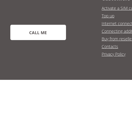
Activate a SIM c
Top up
Internet connec
Connecting addit
CALL ME
Buy from reselle
Contacts
Privacy Policy