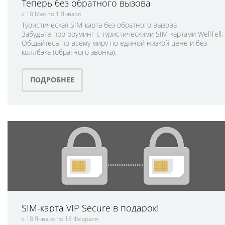
Теперь без обратного вызова
с 18 Мая по 1 Января
Туристическая SIM-карта без обратного вызова
Забудьте про роуминг с туристическими SIM-картами WellTell.
Общайтесь по всему миру по единой низкой цене и без
коллбэка (обратного звонка).
ПОДРОБНЕЕ
SIM-карта VIP Secure в подарок!
с 18 Января по 18 Февраля