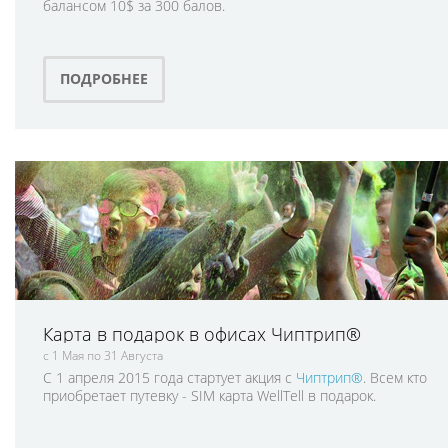
балансом 10$ за 300 балов.
ПОДРОБНЕЕ
Карта в подарок в офисах Чиптрип®
с 1 Мая по 31 Августа
С 1 апреля 2015 года стартует акция с
Чиптрип®
. Всем кто
приобретает путевку - SIM карта WellTell в подарок.